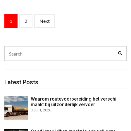
Posts
1
2
Next
navigation
Search
Sear
for:
Latest Posts
Waarom routevoorbereiding het verschil
maakt bij uitzonderlijk vervoer
JULI 1, 2026