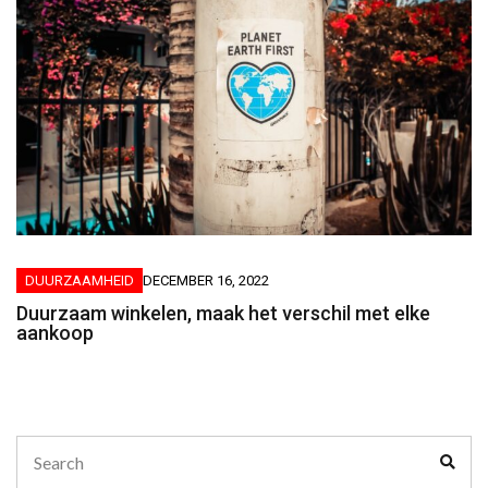
DUURZAAMHEID
DECEMBER 16, 2022
Duurzaam winkelen, maak het verschil met elke
aankoop
Search
Sear
for: