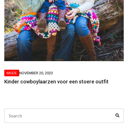
MODE
NOVEMBER 20, 2023
Kinder cowboylaarzen voor een stoere outfit
Search
Sear
for: