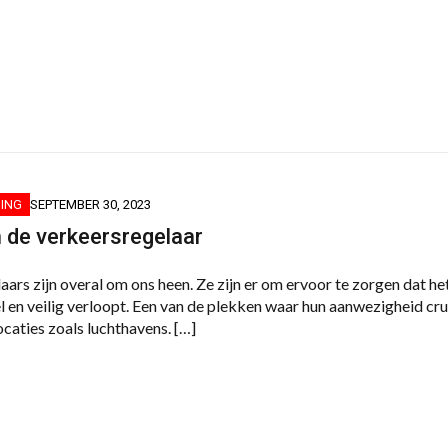
ING
SEPTEMBER 30, 2023
n de verkeersregelaar
ars zijn overal om ons heen. Ze zijn er om ervoor te zorgen dat he
 en veilig verloopt. Een van de plekken waar hun aanwezigheid cruc
ocaties zoals luchthavens. […]