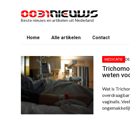
Beste nieuws en artikelen uit Nederland
Home
Alle artikelen
Contact
MEDICATIE
DE
Trichomon
weten voo
Wat is Tricho
overdraagbare
vaginalis. Ve
ongemakkelij