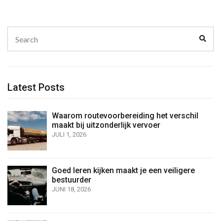
Search
Sear
for:
Latest Posts
Waarom routevoorbereiding het verschil
maakt bij uitzonderlijk vervoer
JULI 1, 2026
Goed leren kijken maakt je een veiligere
bestuurder
JUNI 18, 2026