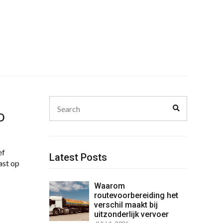
Search
Search
for:
MD
ef
Latest Posts
ast op
Waarom
routevoorbereiding het
verschil maakt bij
uitzonderlijk vervoer