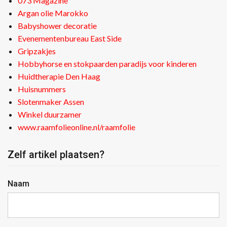
073 Magazine
Argan olie Marokko
Babyshower decoratie
Evenementenbureau East Side
Gripzakjes
Hobbyhorse en stokpaarden paradijs voor kinderen
Huidtherapie Den Haag
Huisnummers
Slotenmaker Assen
Winkel duurzamer
www.raamfolieonline.nl/raamfolie
Zelf artikel plaatsen?
Naam