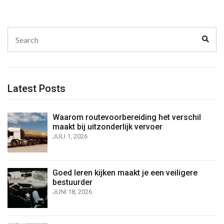
Search
Sear
for:
Latest Posts
Waarom routevoorbereiding het verschil
maakt bij uitzonderlijk vervoer
JULI 1, 2026
Goed leren kijken maakt je een veiligere
bestuurder
JUNI 18, 2026