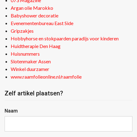
073 Magazine
Argan olie Marokko
Babyshower decoratie
Evenementenbureau East Side
Gripzakjes
Hobbyhorse en stokpaarden paradijs voor kinderen
Huidtherapie Den Haag
Huisnummers
Slotenmaker Assen
Winkel duurzamer
www.raamfolieonline.nl/raamfolie
Zelf artikel plaatsen?
Naam