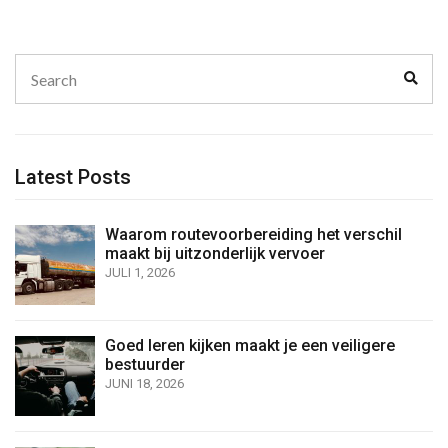
Search
Sear
for:
Latest Posts
Waarom routevoorbereiding het verschil
maakt bij uitzonderlijk vervoer
JULI 1, 2026
Goed leren kijken maakt je een veiligere
bestuurder
JUNI 18, 2026