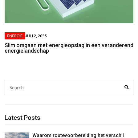
ENERGIE
JULI 2, 2025
Slim omgaan met energieopslag in een veranderend
energielandschap
Search
Sear
for:
Latest Posts
Waarom routevoorbereiding het verschil