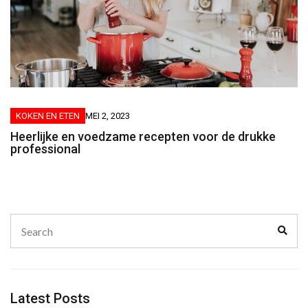
KOKEN EN ETEN
MEI 2, 2023
Heerlijke en voedzame recepten voor de drukke
professional
Search
Sear
for:
Latest Posts