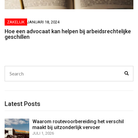
ZAKELIJK
JANUARI 18, 2024
Hoe een advocaat kan helpen bij arbeidsrechtelijke
geschillen
Search
Sear
for:
Latest Posts
Waarom routevoorbereiding het verschil
maakt bij uitzonderlijk vervoer
JULI 1, 2026